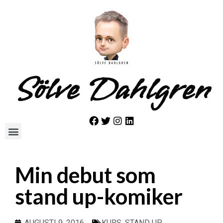
Sölve Dahlgren
Min debut som
stand up-komiker
AUGUSTI 9, 2016
KURS
,
STAND UP