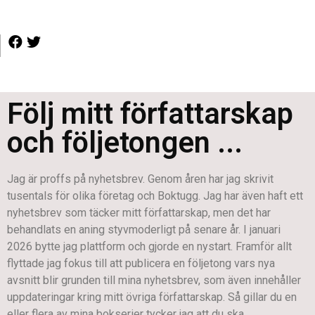
Följ mitt författarskap
och följetongen ...
Jag är proffs på nyhetsbrev. Genom åren har jag skrivit
tusentals för olika företag och Boktugg. Jag har även haft ett
nyhetsbrev som täcker mitt författarskap, men det har
behandlats en aning styvmoderligt på senare år. I januari
2026 bytte jag plattform och gjorde en nystart. Framför allt
flyttade jag fokus till att publicera en följetong vars nya
avsnitt blir grunden till mina nyhetsbrev, som även innehåller
uppdateringar kring mitt övriga författarskap. Så gillar du en
eller flera av mina bokserier tycker jag att du ska