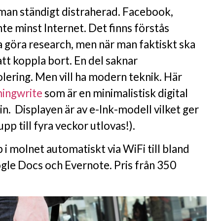
 man ständigt distraherad. Facebook,
nte minst Internet. Det finns förstås
a göra research, men när man faktiskt ska
att koppla bort. En del saknar
lering. Men vill ha modern teknik. Här
ingwrite
som är en minimalistisk digital
n. Displayen är av e-Ink-modell vilket ger
pp till fyra veckor utlovas!).
i molnet automatiskt via WiFi till bland
le Docs och Evernote. Pris från 350