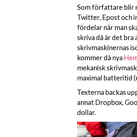
Som författare blir
Twitter, Epost och i
fördelar när man sk
skriva då är det bra 
skrivmaskinernas iso
kommer då nya
Hem
mekanisk skrivmaski
maximal batteritid (u
Texterna backas upp 
annat Dropbox, Goog
dollar.