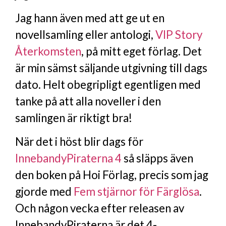
Jag hann även med att ge ut en
novellsamling eller antologi,
VIP Story
Återkomsten
, på mitt eget förlag. Det
är min sämst säljande utgivning till dags
dato. Helt obegripligt egentligen med
tanke på att alla noveller i den
samlingen är riktigt bra!
När det i höst blir dags för
InnebandyPiraterna 4
så släpps även
den boken på Hoi Förlag, precis som jag
gjorde med
Fem stjärnor för Färglösa
.
Och någon vecka efter releasen av
InnebandyPiraterna är det 4-