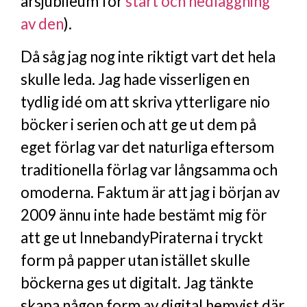
årsjubileum för
start och nedläggning
av den
).
Då såg jag nog inte riktigt vart det hela
skulle leda. Jag hade visserligen en
tydlig idé om att skriva ytterligare nio
böcker i serien och att ge ut dem på
eget förlag var det naturliga eftersom
traditionella förlag var långsamma och
omoderna. Faktum är att jag i början av
2009 ännu inte hade bestämt mig för
att ge ut InnebandyPiraterna i tryckt
form på papper utan istället skulle
böckerna ges ut digitalt. Jag tänkte
skapa någon form av digital hemvist där