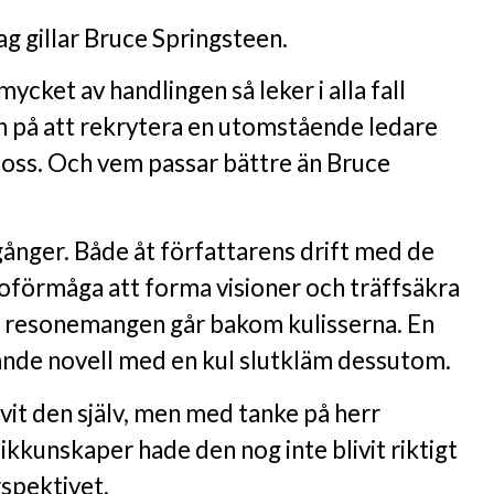
ag gillar Bruce Springsteen.
mycket av handlingen så leker i alla fall
 på att rekrytera en utomstående ledare
 boss. Och vem passar bättre än Bruce
gånger. Både åt författarens drift med de
 oförmåga att forma visioner och träffsäkra
r resonemangen går bakom kulisserna. En
ande novell med en kul slutkläm dessutom.
vit den själv, men med tanke på herr
kkunskaper hade den nog inte blivit riktigt
rspektivet.