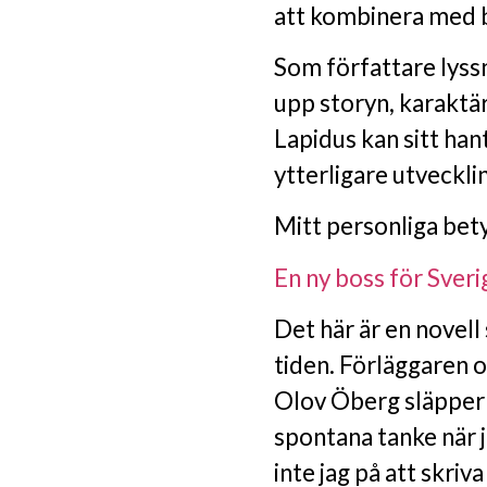
att kombinera med 
Som författare lyss
upp storyn, karaktä
Lapidus kan sitt ha
ytterligare utveckli
Mitt personliga bety
En ny boss för Sver
Det här är en novell 
tiden. Förläggaren 
Olov Öberg släpper d
spontana tanke när j
inte jag på att skriv