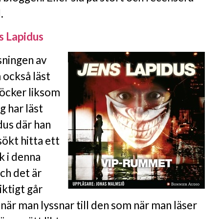
.
s Lapidus
äsningen av
också läst
böcker liksom
g har läst
dus där han
sökt hitta ett
k i denna
och det är
iktigt går
när man lyssnar till den som när man läser