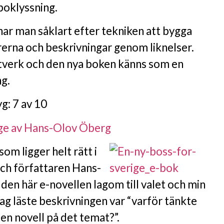
boklyssning.
nar man såklart efter tekniken att bygga
rerna och beskrivningar genom liknelser.
ntverk och den nya boken känns som en
ng.
g: 7 av 10
ige av Hans-Olov Öberg
som ligger helt rätt i
och författaren Hans-
en här e-novellen lagom till valet och min
ag läste beskrivningen var “varför tänkte
a en novell på det temat?”.