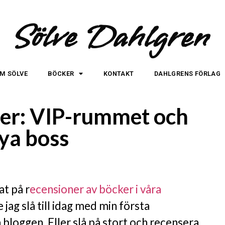
Sölve Dahlgren
M SÖLVE
BÖCKER
KONTAKT
DAHLGRENS FÖRLAG
er: VIP-rummet och
ya boss
at på r
ecensioner av böcker i våra
 jag slå till idag med min första
bloggen. Eller slå på stort och recensera