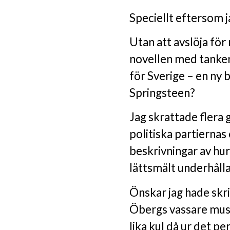
Speciellt eftersom j
Utan att avslöja för 
novellen med tanken
för Sverige – en ny
Springsteen?
Jag skrattade flera 
politiska partiernas
beskrivningar av hu
lättsmält underhåll
Önskar jag hade skri
Öbergs vassare musi
lika kul då ur det pe