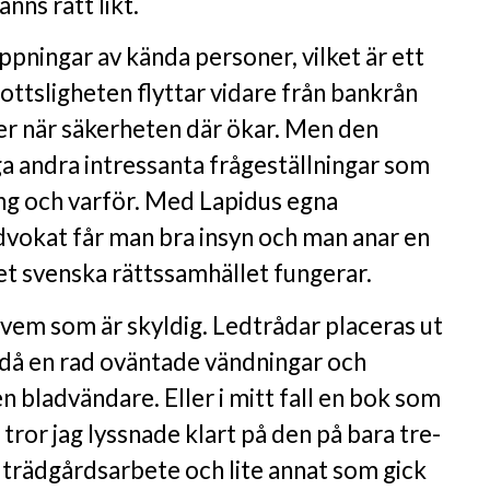
nns rätt likt.
pningar av kända personer, vilket är ett
ttsligheten flyttar vidare från bankrån
r när säkerheten där ökar. Men den
 andra intressanta frågeställningar som
ng och varför. Med Lapidus egna
vokat får man bra insyn och man anar en
det svenska rättssamhället fungerar.
 vem som är skyldig. Ledtrådar placeras ut
ndå en rad oväntade vändningar och
n bladvändare. Eller i mitt fall en bok som
g tror jag lyssnade klart på den på bara tre-
 trädgårdsarbete och lite annat som gick