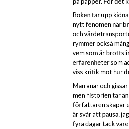
på papper. För det kä
Boken tar upp kidnap
nytt fenomen när bro
och värdetransporte
rymmer också många
vem som är brottsli
erfarenheter som ad
viss kritik mot hur 
Man anar och gissar
men historien tar ä
författaren skapar e
är svår att pausa, ja
fyra dagar tack vare