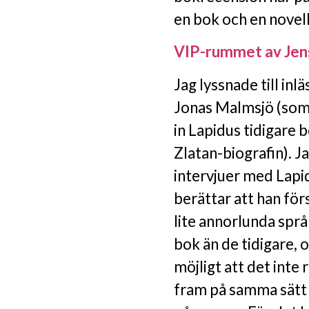
en bok och en novell
VIP-rummet av Jen
Jag lyssnade till inl
Jonas Malmsjö (som 
in Lapidus tidigare 
Zlatan-biografin). Ja
intervjuer med Lapi
berättar att han för
lite annorlunda språ
bok än de tidigare, 
möjligt att det inte r
fram på samma sätt 