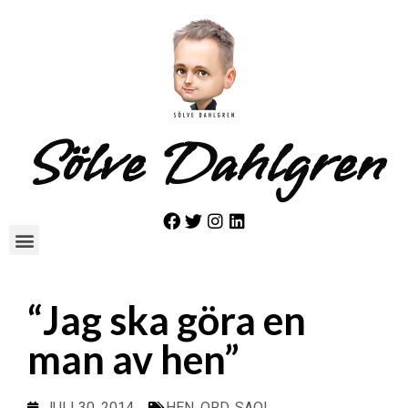
Sölve Dahlgren
“Jag ska göra en
man av hen”
JULI 30, 2014
HEN
,
ORD
,
SAOL