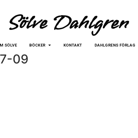
Sölve Dahlgren
M SÖLVE
BÖCKER
KONTAKT
DAHLGRENS FÖRLAG
7-09