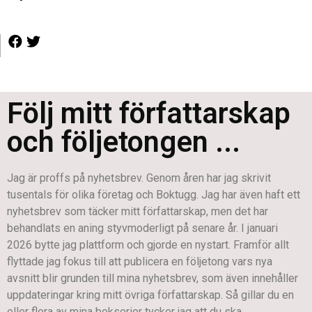
Följ mitt författarskap
och följetongen ...
Jag är proffs på nyhetsbrev. Genom åren har jag skrivit
tusentals för olika företag och Boktugg. Jag har även haft ett
nyhetsbrev som täcker mitt författarskap, men det har
behandlats en aning styvmoderligt på senare år. I januari
2026 bytte jag plattform och gjorde en nystart. Framför allt
flyttade jag fokus till att publicera en följetong vars nya
avsnitt blir grunden till mina nyhetsbrev, som även innehåller
uppdateringar kring mitt övriga författarskap. Så gillar du en
eller flera av mina bokserier tycker jag att du ska