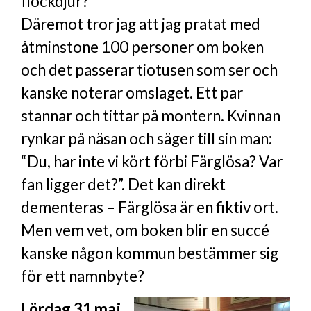
flockdjur?
Däremot tror jag att jag pratat med
åtminstone 100 personer om boken
och det passerar tiotusen som ser och
kanske noterar omslaget. Ett par
stannar och tittar på montern. Kvinnan
rynkar på näsan och säger till sin man:
“Du, har inte vi kört förbi Färglösa? Var
fan ligger det?”. Det kan direkt
dementeras – Färglösa är en fiktiv ort.
Men vem vet, om boken blir en succé
kanske någon kommun bestämmer sig
för ett namnbyte?
Lördag 31 maj