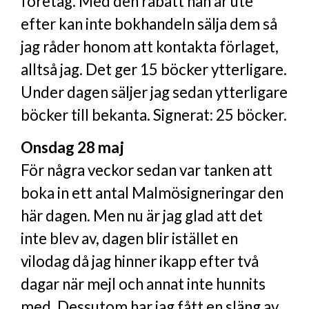
företag. Med den rabatt han är ute
efter kan inte bokhandeln sälja dem så
jag råder honom att kontakta förlaget,
alltså jag. Det ger 15 böcker ytterligare.
Under dagen säljer jag sedan ytterligare
böcker till bekanta. Signerat: 25 böcker.
Onsdag 28 maj
För några veckor sedan var tanken att
boka in ett antal Malmösigneringar den
här dagen. Men nu är jag glad att det
inte blev av, dagen blir istället en
vilodag då jag hinner ikapp efter två
dagar när mejl och annat inte hunnits
med. Dessutom har jag fått en släng av