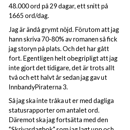
48.000 ord på 29 dagar, ett snitt på
1665 ord/dag.
Jag är ändå grymt nöjd. Förutom att jag
hann skriva 70-80% av romanen så fick
jag storyn på plats. Och det har gått
fort. Egentligen helt obegripligt att jag
inte gjort det tidigare, det är trots allt
två och ett halvt år sedan jag gav ut
InnbandyPiraterna 3.
Så jag ska inte tråka ut er med dagliga
statusrapporter om antalet ord.
Däremot ska jag fortsätta med den
“Skrivardagbok” som jag lagt upp och