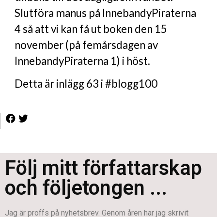
Slutföra manus på InnebandyPiraterna
4 så att vi kan få ut boken den 15
november (på femårsdagen av
InnebandyPiraterna 1) i höst.
Detta är inlägg 63 i #blogg100
Följ mitt författarskap
och följetongen ...
Jag är proffs på nyhetsbrev. Genom åren har jag skrivit