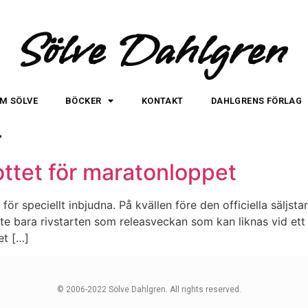
Sölve Dahlgren
M SÖLVE
BÖCKER
KONTAKT
DAHLGRENS FÖRLAG
4
kottet för maratonloppet
 för speciellt inbjudna. På kvällen före den officiella säljs
te bara rivstarten som releasveckan som kan liknas vid ett
et […]
© 2006-2022 Sölve Dahlgren. All rights reserved.