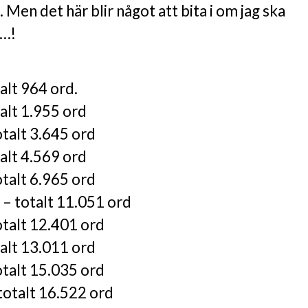
 Men det här blir något att bita i om jag ska
r…!
alt 964 ord.
alt 1.955 ord
otalt 3.645 ord
alt 4.569 ord
otalt 6.965 ord
 – totalt 11.051 ord
otalt 12.401 ord
talt 13.011 ord
otalt 15.035 ord
totalt 16.522 ord