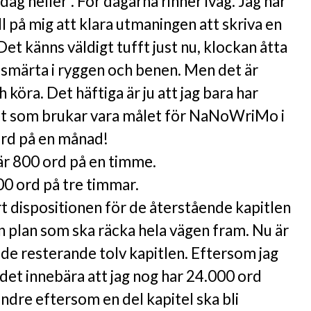
dag heller”. För dagarna rinner iväg. Jag har
ll på mig att klara utmaningen att skriva en
et känns väldigt tufft just nu, klockan åtta
smärta i ryggen och benen. Men det är
h köra. Det häftiga är ju att jag bara har
det som brukar vara målet för NaNoWriMo i
rd på en månad!
r 800 ord på en timme.
00 ord på tre timmar.
t dispositionen för de återstående kapitlen
en plan som ska räcka hela vägen fram. Nu är
a de resterande tolv kapitlen. Eftersom jag
r det innebära att jag nog har 24.000 ord
indre eftersom en del kapitel ska bli