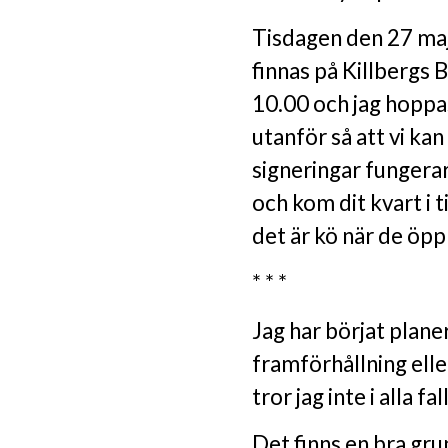
Tisdagen den 27 maj
finnas på Killbergs
10.00 och jag hoppas
utanför så att vi kan
signeringar fungerar
och kom dit kvart i 
det är kö när de öp
* * *
Jag har börjat plane
framförhållning elle
tror jag inte i alla fall
Det finns en bra gr