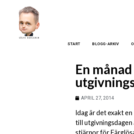
START
BLOGG-ARKIV
O
En månad k
utgivning
APRIL 27, 2014
Idag är det exakt e
till utgivningsdagen
stjärnor för Färglös