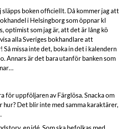
 släpps boken officiellt. Då kommer jag att
 Bokhandel i Helsingborg som öppnar kl
, optimist som jag är, att det är lång kö
 visa alla Sveriges bokhandlare att
! Så missa inte det, boka in det i kalendern
tio. Annars är det bara utanför banken som
pnar…
ra för uppföljaren av Färglösa. Snacka om
r hur? Det blir inte med samma karaktärer,
.
undstory, en idé. Som ska befolkas med