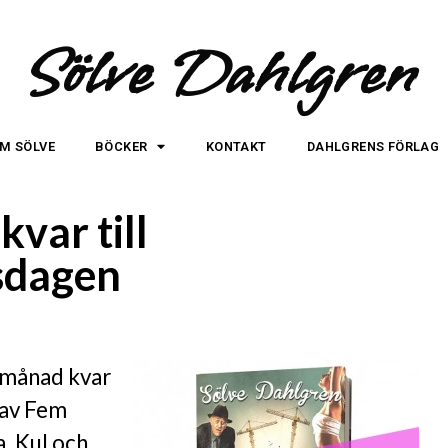
Sölve Dahlgren
M SÖLVE
BÖCKER
KONTAKT
DAHLGRENS FÖRLAG
var till
sdagen
n månad kvar
 av Fem
a. Kul och