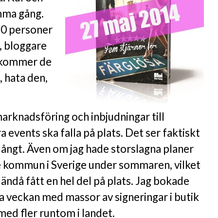
ma gång.
 50 personer
, bloggare
d kommer de
, hata den,
marknadsföring och inbjudningar till
a events ska falla på plats. Det ser faktiskt
 långt. Även om jag hade storslagna planer
rje kommun i Sverige under sommaren, vilket
vi ändå fått en hel del på plats. Jag bokade
ta veckan med massor av signeringar i butik
 med fler runtom i landet.