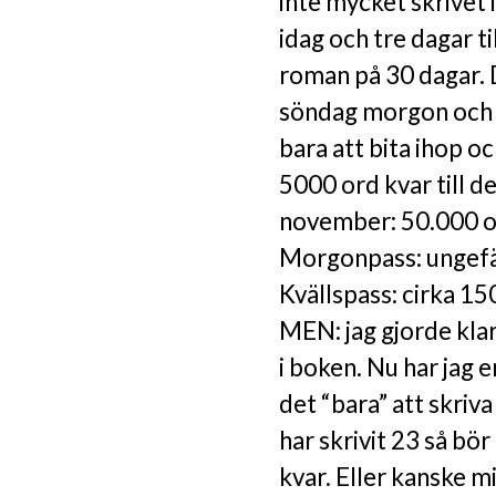
inte mycket skrivet i
idag och tre dagar ti
roman på 30 dagar. D
söndag morgon och 
bara att bita ihop oc
5000 ord kvar till 
november: 50.000 o
Morgonpass: ungefä
Kvällspass: cirka 15
MEN: jag gjorde klar
i boken. Nu har jag 
det “bara” att skriv
har skrivit 23 så bö
kvar. Eller kanske m