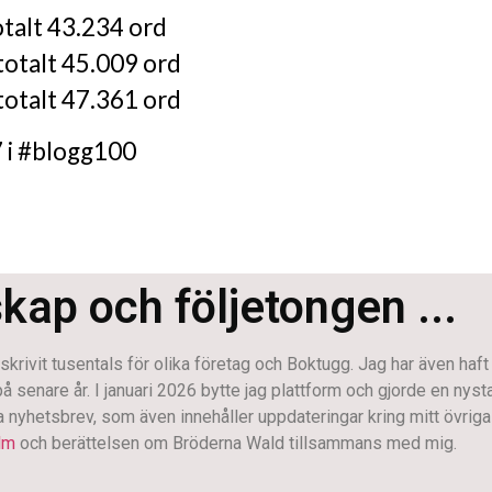
otalt 43.234 ord
totalt 45.009 ord
totalt 47.361 ord
7 i #blogg100
skap och följetongen ...
krivit tusentals för olika företag och Boktugg. Jag har även haft
enare år. I januari 2026 bytte jag plattform och gjorde en nystart.
na nyhetsbrev, som även innehåller uppdateringar kring mitt övriga 
lm
och berättelsen om Bröderna Wald tillsammans med mig.