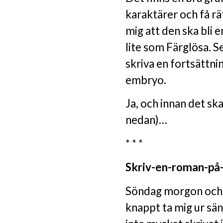
karaktärer och få rä
mig att den ska bli 
lite som Färglösa. Se
skriva en fortsättni
embryo.
Ja, och innan det sk
nedan)…
* * *
Skriv-en-roman-på-
Söndag morgon och 
knappt ta mig ur sän