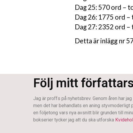
Dag 25: 570 ord – t
Dag 26: 1775 ord – 
Dag 27: 2352 ord – 
Detta är inlägg nr 5
Följ mitt författar
Jag är proffs på nyhetsbrev. Genom åren har jag s
men det har behandlats en aning styvmoderligt på s
en följetong vars nya avsnitt blir grunden till mi
bokserier tycker jag att du ska utforska
Kvideho