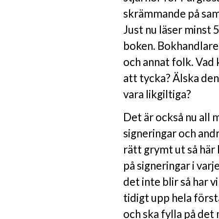
skrämmande på sam
Just nu läser minst
boken. Bokhandlare
och annat folk. Va
att tycka? Älska den
vara likgiltiga?
Det är också nu all 
signeringar och andr
rätt grymt ut så här
på signeringar i va
det inte blir så har 
tidigt upp hela förs
och ska fylla på det