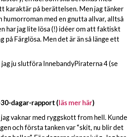
tt karaktär på berättelsen. Men jag tänker
en humorroman med en gnutta allvar, alltså
n har jag lite lösa (!) idéer om att faktiskt
ng på Färglösa. Men det är än så länge ett
a jag ju slutföra InnebandyPiraterna 4 (se
30-dagar-rapport (
läs mer här
)
jag vaknar med ryggskott from hell. Kunde
gen och första tanken var “skit, nu blir det