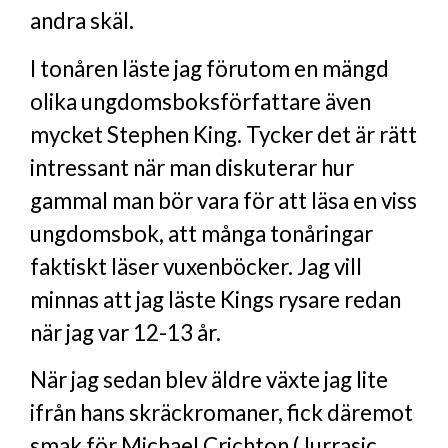
andra skäl.
I tonåren läste jag förutom en mängd
olika ungdomsboksförfattare även
mycket Stephen King. Tycker det är rätt
intressant när man diskuterar hur
gammal man bör vara för att läsa en viss
ungdomsbok, att många tonåringar
faktiskt läser vuxenböcker. Jag vill
minnas att jag läste Kings rysare redan
när jag var 12-13 år.
När jag sedan blev äldre växte jag lite
ifrån hans skräckromaner, fick däremot
smak för Michael Crichton (Jurrasic