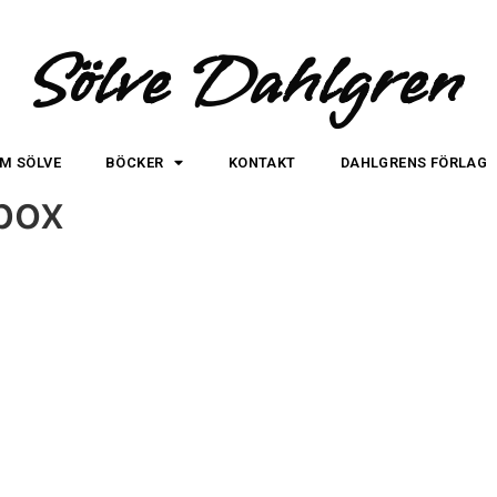
Sölve Dahlgren
M SÖLVE
BÖCKER
KONTAKT
DAHLGRENS FÖRLAG
 box