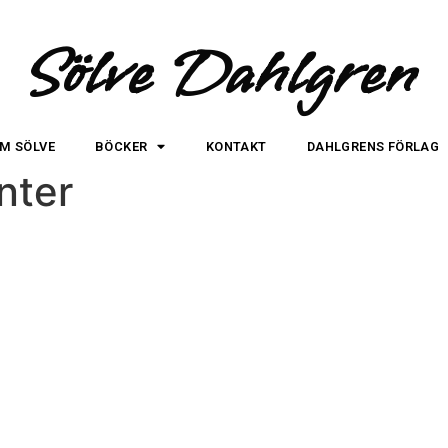
Sölve Dahlgren
M SÖLVE
BÖCKER
KONTAKT
DAHLGRENS FÖRLAG
nter