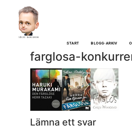
START
BLOGG-ARKIV
O
farglosa-konkurre
Lämna ett svar