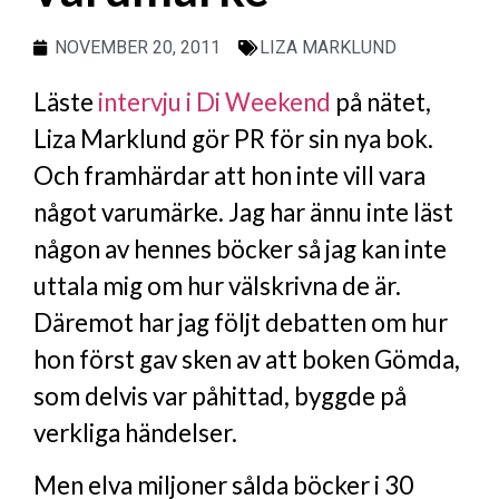
NOVEMBER 20, 2011
LIZA MARKLUND
Läste
intervju i Di Weekend
på nätet,
Liza Marklund gör PR för sin nya bok.
Och framhärdar att hon inte vill vara
något varumärke. Jag har ännu inte läst
någon av hennes böcker så jag kan inte
uttala mig om hur välskrivna de är.
Däremot har jag följt debatten om hur
hon först gav sken av att boken Gömda,
som delvis var påhittad, byggde på
verkliga händelser.
Men elva miljoner sålda böcker i 30