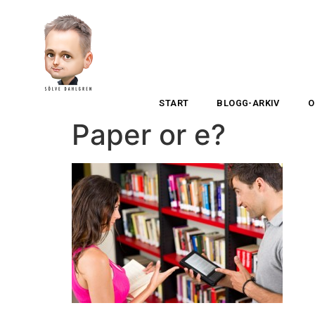
START
BLOGG-ARKIV
O
Paper or e?