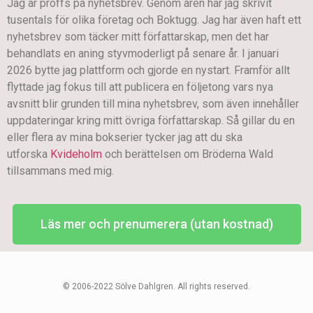
Jag är proffs på nyhetsbrev. Genom åren har jag skrivit
tusentals för olika företag och Boktugg. Jag har även haft ett
nyhetsbrev som täcker mitt författarskap, men det har
behandlats en aning styvmoderligt på senare år. I januari
2026 bytte jag plattform och gjorde en nystart. Framför allt
flyttade jag fokus till att publicera en följetong vars nya
avsnitt blir grunden till mina nyhetsbrev, som även innehåller
uppdateringar kring mitt övriga författarskap. Så gillar du en
eller flera av mina bokserier tycker jag att du ska
utforska
Kvideholm
och berättelsen om Bröderna Wald
tillsammans med mig.
Läs mer och prenumerera (utan kostnad)
© 2006-2022 Sölve Dahlgren. All rights reserved.