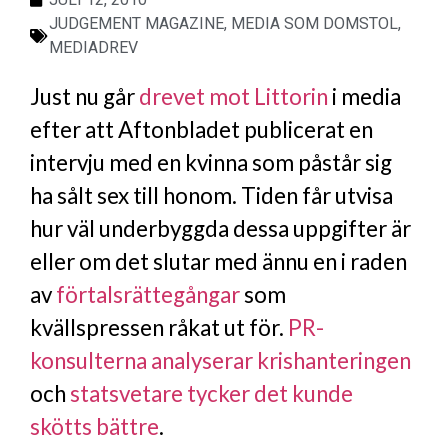
JUDGEMENT MAGAZINE
,
MEDIA SOM DOMSTOL
,
MEDIADREV
Just nu går
drevet mot Littorin
i media
efter att Aftonbladet publicerat en
intervju med en kvinna som påstår sig
ha sålt sex till honom. Tiden får utvisa
hur väl underbyggda dessa uppgifter är
eller om det slutar med ännu en i raden
av
förtalsrättegångar
som
kvällspressen råkat ut för.
PR-
konsulterna analyserar krishanteringen
och
statsvetare tycker det kunde
skötts bättre
.