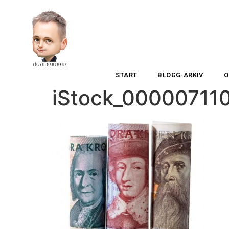
START
BLOGG-ARKIV
O
iStock_00000711