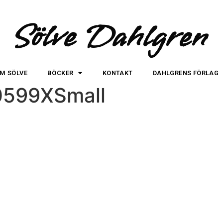
Sölve Dahlgren
M SÖLVE
BÖCKER
KONTAKT
DAHLGRENS FÖRLAG
0599XSmall