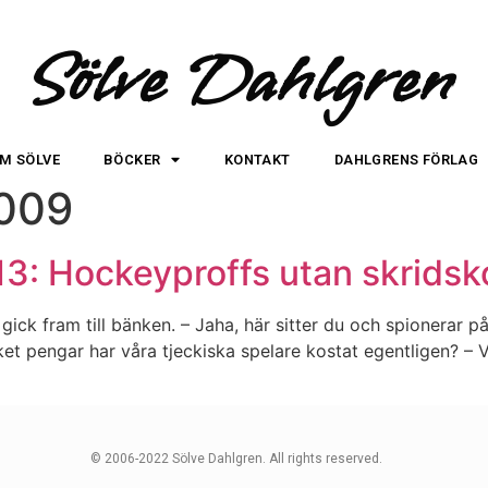
Sölve Dahlgren
M SÖLVE
BÖCKER
KONTAKT
DAHLGRENS FÖRLAG
2009
13: Hockeyproffs utan skridsk
ick fram till bänken. – Jaha, här sitter du och spionerar p
t pengar har våra tjeckiska spelare kostat egentligen? – Vi 
© 2006-2022 Sölve Dahlgren. All rights reserved.