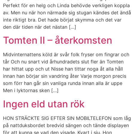
Perfekt för en helg och Linda behövde verkligen koppla
av. Men nu när hon närmade sig stugan kändes det ändå
inte riktigt bra. Det hade börjat skymma och det var
den där tiden när det nästan […]
Tomten II – återkomsten
Midvinternattens köld är svår folk fryser om fingrar och
tår Och nu snart vid århundradets slut fler än Tomten
har hittat upp och ut Nisse han tittar noga åt alla håll
innan han börjar sin vandring åter Varje morgon precis
som förr han går sin vanliga runda innan alla är uppe
Men i lyktornas sken […]
Ingen eld utan rök
HON STRÄCKTE SIG EFTER SIN MOBILTELEFON som låg
på nattduksbordet bredvid sängen och tände displayen
för att kunna se vad den visade. Kvart i sju. Hon